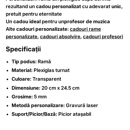
rezultand un
cadou personalizat
cu adevarat
unic
,
pretuit pentru eternitate
Un
cadou ideal
pentru un
profesor de muzica
Alte
cadouri personalizate
:
cadouri rame
personalizate
,
cadouri absolvire
,
cadouri profesori
Specificații
Tip podus:
Ramă
Material:
Plexiglas turnat
Culoare
: Transparent
Dimensiune:
20 cm x 24.5 cm
Grosime:
5 mm
Metodă personalizare:
Gravură laser
Suport/Picior/Bază:
Picior atașabil