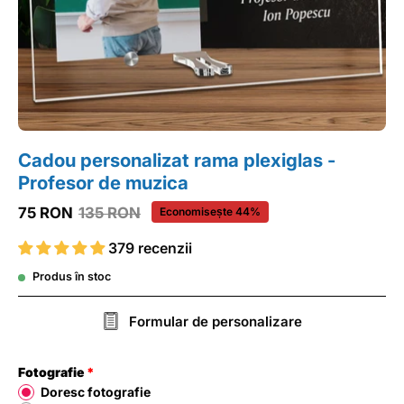
Cadou personalizat rama plexiglas -
Profesor de muzica
75 RON
135 RON
Economisește
44%
379 recenzii
Produs în stoc
Formular de personalizare
Fotografie
Doresc fotografie