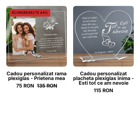
Cadou
Cadou
ECONOMISEȘTE 44%
personalizat
personalizat
rama
placheta
plexiglas
plexiglas
-
inima
Prietena
-
mea
Esti
tot
ce
Cadou personalizat rama
Cadou personalizat
plexiglas - Prietena mea
placheta plexiglas inima -
am
Esti tot ce am nevoie
75 RON
135 RON
nevoie
115 RON
-
ghizbi.ro