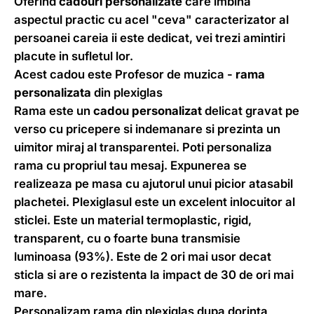
Oferind
cadouri personalizate
care imbina
aspectul practic cu acel "ceva" caracterizator al
persoanei careia ii este dedicat, vei trezi amintiri
placute in sufletul lor.
Acest cadou este Profesor de muzica -
rama
personalizata
din plexiglas
Rama este un
cadou personalizat
delicat gravat pe
verso cu pricepere si indemanare si prezinta un
uimitor miraj al transparentei. Poti personaliza
rama cu propriul tau mesaj. Expunerea se
realizeaza pe masa cu ajutorul unui picior atasabil
plachetei. Plexiglasul este un excelent inlocuitor al
sticlei. Este un material termoplastic, rigid,
transparent, cu o foarte buna transmisie
luminoasa (93%). Este de 2 ori mai usor decat
sticla si are o rezistenta la impact de 30 de ori mai
mare.
Personalizam rama din plexiglas dupa dorinta