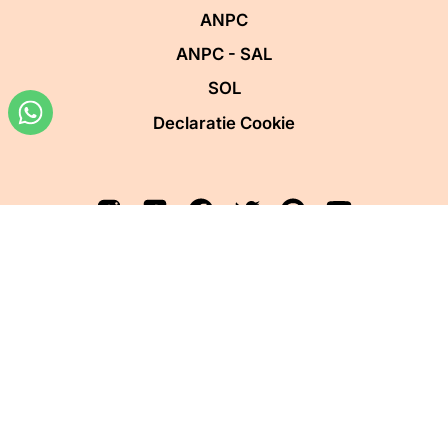
ANPC
ANPC - SAL
SOL
Declaratie Cookie
Copyright 2019-2026
S.C. BeART Advertising SRL
CUI RO33855110
Reg. Com. J40/13904/2014
Website designed by Andrei Vladut