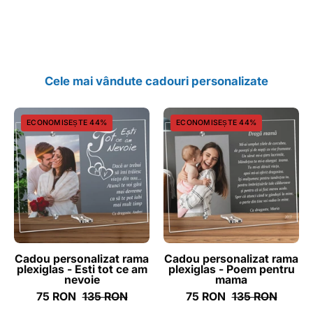
Cele mai vândute cadouri personalizate
Cadou
Cadou
ECONOMISEȘTE 44%
ECONOMISEȘTE 44%
personalizat
personalizat
rama
rama
plexiglas
plexiglas
-
-
Esti
Poem
tot
pentru
ce
mama
am
-
Cadou personalizat rama
Cadou personalizat rama
plexiglas - Esti tot ce am
plexiglas - Poem pentru
nevoie
ghizbi.ro
nevoie
mama
-
75 RON
135 RON
75 RON
135 RON
ghizbi.ro