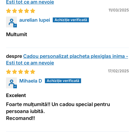
Esti tot ce am nevoie
11/03/2025
aurelian lupei
Multumit
Cadou personalizat placheta plexiglas inima -
Esti tot ce am nevoie
17/02/2025
Mihaela D
Excelent
Foarte mulțumită!! Un cadou special pentru
persoana iubită.
Recomand!!