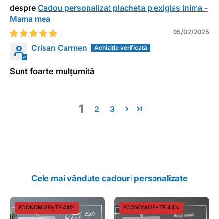
Cadou personalizat placheta plexiglas inima -
Mama mea
05/02/2025
Crisan Carmen
Sunt foarte mulțumită
1
2
3
Cele mai vândute cadouri personalizate
Cadou
Cadou
ECONOMISEȘTE 44%
ECONOMISEȘTE 44%
personalizat
personalizat