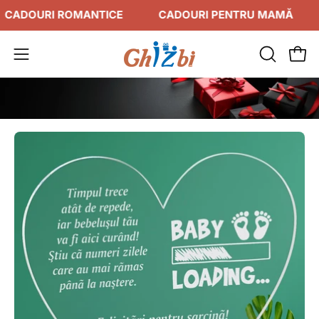
Sari
OURI ROMANTICE
CADOURI PENTRU MAMĂ
CA
la
conținut
DESCHID
Des
Deschide
BARA
meniul
DE
de
CĂUTAR
navigare