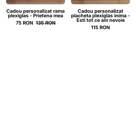
tot
ce
Cadou personalizat rama
Cadou personalizat
plexiglas - Prietena mea
placheta plexiglas inima -
am
Esti tot ce am nevoie
75 RON
135 RON
nevoie
115 RON
-
ghizbi.ro