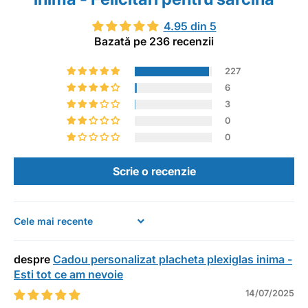
4.95 din 5
Bazată pe 236 recenzii
227
6
3
0
0
Scrie o recenzie
Sort by
Cadou personalizat placheta plexiglas inima -
Esti tot ce am nevoie
14/07/2025