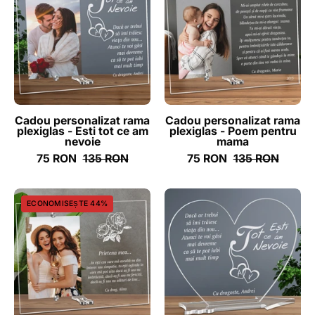
rama
rama
plexiglas
plexiglas
-
-
Esti
Poem
tot
pentru
ce
mama
am
-
Cadou personalizat rama
Cadou personalizat rama
plexiglas - Esti tot ce am
plexiglas - Poem pentru
nevoie
ghizbi.ro
nevoie
mama
-
75 RON
135 RON
75 RON
135 RON
ghizbi.ro
Cadou
Cadou
ECONOMISEȘTE 44%
personalizat
personalizat
rama
placheta
plexiglas
plexiglas
-
inima
Prietena
-
mea
Esti