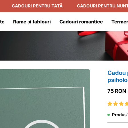
URI PENTRU TATĂ
CADOURI PENTRU NUNTĂ
R
te
Rame și tablouri
Cadouri romantice
Termen
Cadou p
psihol
75 RON
Produs 