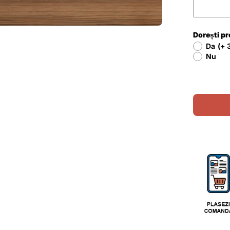
Dorești p
Da
(+ 
Nu