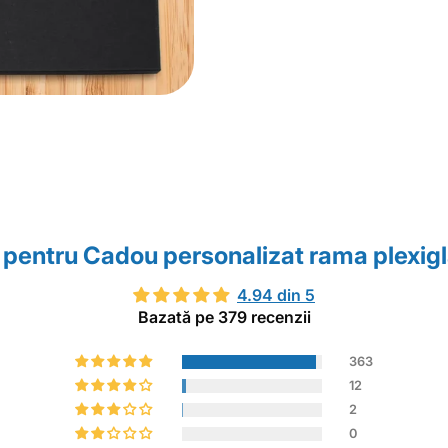
r pentru Cadou personalizat rama plexig
4.94 din 5
Bazată pe 379 recenzii
363
12
2
0