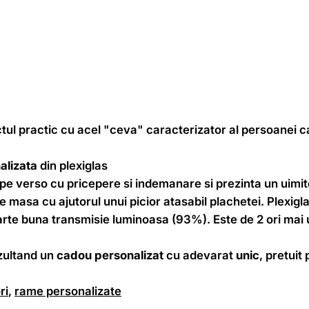
l practic cu acel "ceva" caracterizator al persoanei carei
alizata
din plexiglas
pe verso cu pricepere si indemanare si prezinta un uimit
masa cu ajutorul unui picior atasabil plachetei. Plexiglas
oarte buna transmisie luminoasa (93%). Este de 2 ori mai u
zultand un
cadou personalizat
cu adevarat
unic
, pretuit
ri
,
rame personalizate