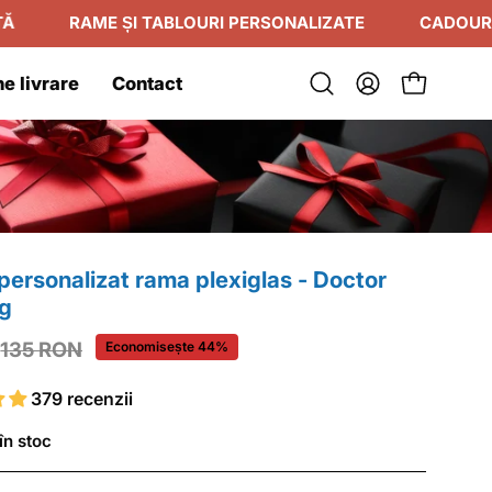
AME ȘI TABLOURI PERSONALIZATE
CADOURI ROMANTI
e livrare
Contact
Deschide
Contul
Deschide c
bara
meu
de
căutare
ersonalizat rama plexiglas - Doctor
og
135 RON
Economisește
44%
379 recenzii
în stoc