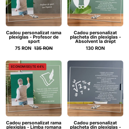
-
plexiglas
Profesor
-
de
Absolvent
sport
la
drept
Cadou personalizat rama
Cadou personalizat
plexiglas - Profesor de
placheta din plexiglas -
-
sport
Absolvent la drept
ghizbi.ro
75 RON
135 RON
130 RON
Cadou
Cadou
ECONOMISEȘTE 44%
personalizat
personalizat
rama
placheta
plexiglas
din
-
plexiglas
Limba
-
romana
Matematica
nu
este
se
partea
Cadou personalizat rama
Cadou personalizat
plexiglas - Limba romana
placheta din plexiglas -
pierde
exacta