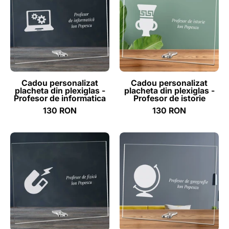
placheta
placheta
din
din
plexiglas
plexiglas
-
-
Profesor
Profesor
de
de
informatica
istorie
Cadou personalizat
Cadou personalizat
placheta din plexiglas -
placheta din plexiglas -
-
-
Profesor de informatica
Profesor de istorie
ghizbi.ro
ghizbi.ro
130 RON
130 RON
Cadou
Cadou
personalizat
personalizat
placheta
placheta
din
din
plexiglas
plexiglas
-
-
Profesor
Profesor
de
de