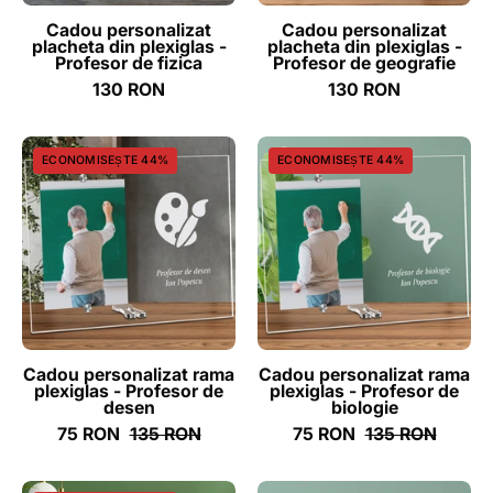
fizica
geografie
Cadou personalizat
Cadou personalizat
placheta din plexiglas -
placheta din plexiglas -
-
-
Profesor de fizica
Profesor de geografie
ghizbi.ro
ghizbi.ro
130 RON
130 RON
Cadou
Cadou
ECONOMISEȘTE 44%
ECONOMISEȘTE 44%
personalizat
personalizat
rama
rama
plexiglas
plexiglas
-
-
Profesor
Profesor
de
de
desen
biologie
-
-
Cadou personalizat rama
Cadou personalizat rama
plexiglas - Profesor de
plexiglas - Profesor de
ghizbi.ro
ghizbi.ro
desen
biologie
75 RON
135 RON
75 RON
135 RON
Cadou
Cadou