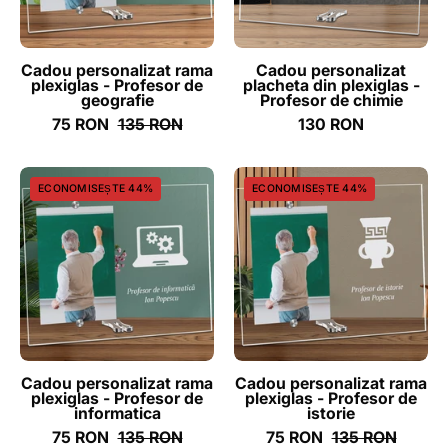
de
Profesor
geografie
de
-
chimie
Cadou personalizat rama
Cadou personalizat
plexiglas - Profesor de
placheta din plexiglas -
ghizbi.ro
-
geografie
Profesor de chimie
ghizbi.ro
75 RON
135 RON
130 RON
Cadou
Cadou
ECONOMISEȘTE 44%
ECONOMISEȘTE 44%
personalizat
personalizat
rama
rama
plexiglas
plexiglas
-
-
Profesor
Profesor
de
de
informatica
istorie
-
-
Cadou personalizat rama
Cadou personalizat rama
plexiglas - Profesor de
plexiglas - Profesor de
ghizbi.ro
ghizbi.ro
informatica
istorie
75 RON
135 RON
75 RON
135 RON