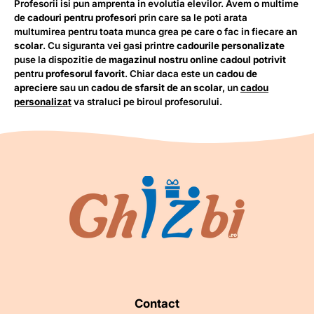
Profesorii isi pun amprenta in evolutia elevilor. Avem o multime
de
cadouri pentru profesori
prin care sa le poti arata
multumirea pentru toata munca grea pe care o fac in fiecare
an
scolar
. Cu siguranta vei gasi printre
cadourile personalizate
puse la dispozitie de
magazinul nostru online
cadoul potrivit
pentru
profesorul favorit
. Chiar daca este un
cadou de
apreciere
sau un
cadou de sfarsit de an scolar
, un
cadou
personalizat
va straluci pe biroul profesorului.
Contact