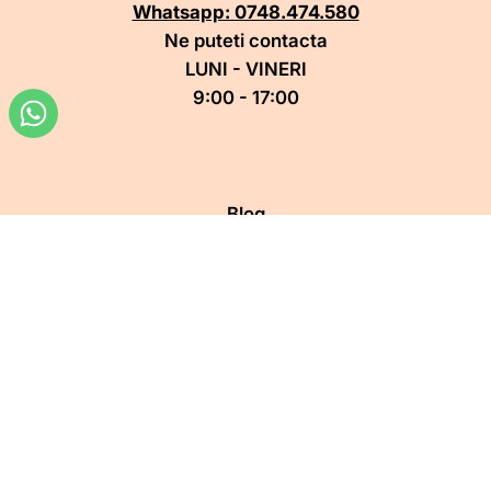
Whatsapp: 0748.474.580
Ne puteti contacta
LUNI - VINERI
9:00 - 17:00
Blog
Termene de livrare
Retur
Termeni și condiții
Politica de confidentialitate
ANPC