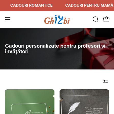
Sari
ADOURI ROMANTICE
CADOURI PENTRU MAMĂ
la
conținut
DESCHID
Des
Deschide
BARA
meniul
DE
de
CĂUTAR
navigare
Cadouri personalizate pentru profesori și
învățători
Cadou
Cadou
personalizat
personalizat
placheta
placheta
plexiglas
din