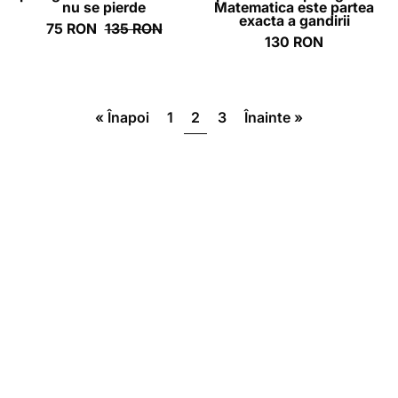
nu se pierde
Matematica este partea
a
exacta a gandirii
75 RON
135 RON
130 RON
gandirii
-
ghizbi.ro
« Înapoi
1
2
3
Înainte »