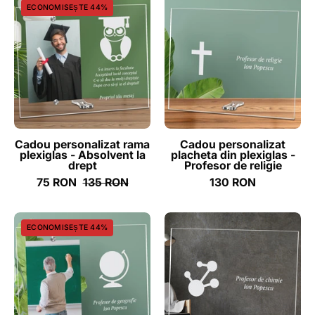
ECONOMISEȘTE 44%
personalizat
personalizat
rama
placheta
plexiglas
din
-
plexiglas
Absolvent
-
la
Profesor
drept
de
-
religie
Cadou personalizat rama
Cadou personalizat
plexiglas - Absolvent la
placheta din plexiglas -
ghizbi.ro
-
drept
Profesor de religie
ghizbi.ro
75 RON
135 RON
130 RON
Cadou
Cadou
ECONOMISEȘTE 44%
personalizat
personalizat
rama
placheta
plexiglas
din
-
plexiglas
Profesor
-