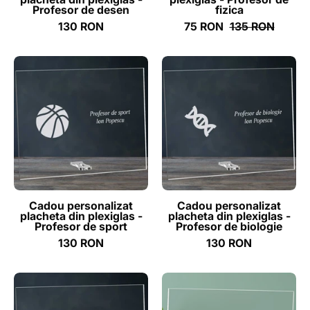
-
ghizbi.ro
Profesor de desen
fizica
ghizbi.ro
130 RON
75 RON
135 RON
Cadou
Cadou
personalizat
personalizat
placheta
placheta
din
din
plexiglas
plexiglas
-
-
Profesor
Profesor
de
de
sport
biologie
Cadou personalizat
Cadou personalizat
placheta din plexiglas -
placheta din plexiglas -
-
-
Profesor de sport
Profesor de biologie
ghizbi.ro
ghizbi.ro
130 RON
130 RON
Cadou
Cadou
personalizat
personalizat