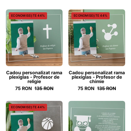
Cadou
Cadou
ECONOMISEȘTE 44%
ECONOMISEȘTE 44%
personalizat
personalizat
rama
rama
plexiglas
plexiglas
-
-
Profesor
Profesor
de
de
religie
chimie
-
-
Cadou personalizat rama
Cadou personalizat rama
plexiglas - Profesor de
plexiglas - Profesor de
ghizbi.ro
ghizbi.ro
religie
chimie
75 RON
135 RON
75 RON
135 RON
Cadou
Cadou
ECONOMISEȘTE 44%
personalizat
personalizat
rama
placheta
plexiglas
din