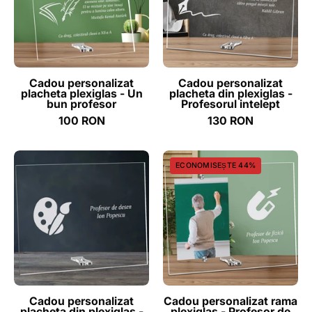
-
plexiglas
Un
-
bun
Profesorul
profesor
intelept
-
-
Cadou personalizat
Cadou personalizat
placheta plexiglas - Un
placheta din plexiglas -
ghizbi.ro
ghizbi.ro
bun profesor
Profesorul intelept
100 RON
130 RON
Cadou
Cadou
ECONOMISEȘTE 44%
personalizat
personalizat
placheta
rama
din
plexiglas
plexiglas
-
-
Profesor
Profesor
de
de
fizica
desen
-
Cadou personalizat
Cadou personalizat rama
placheta din plexiglas -
plexiglas - Profesor de