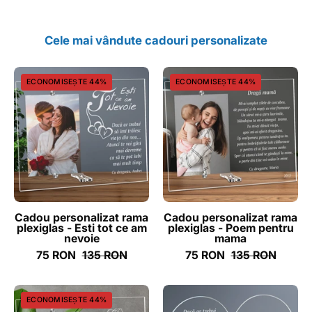
Cele mai vândute cadouri personalizate
Cadou
Cadou
ECONOMISEȘTE 44%
ECONOMISEȘTE 44%
personalizat
personalizat
rama
rama
plexiglas
plexiglas
-
-
Esti
Poem
tot
pentru
ce
mama
am
-
Cadou personalizat rama
Cadou personalizat rama
plexiglas - Esti tot ce am
plexiglas - Poem pentru
nevoie
ghizbi.ro
nevoie
mama
-
75 RON
135 RON
75 RON
135 RON
ghizbi.ro
Cadou
Cadou
ECONOMISEȘTE 44%
personalizat
personalizat