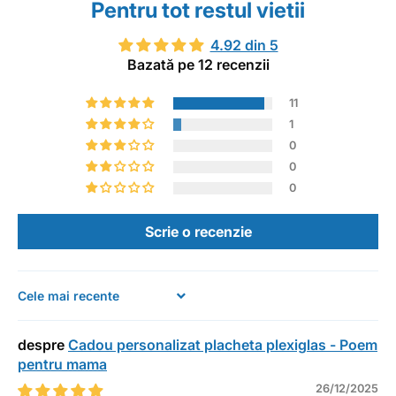
Pentru tot restul vietii
4.92 din 5
Bazată pe 12 recenzii
11
1
0
0
0
Scrie o recenzie
Sort by
Cadou personalizat placheta plexiglas - Poem
pentru mama
26/12/2025