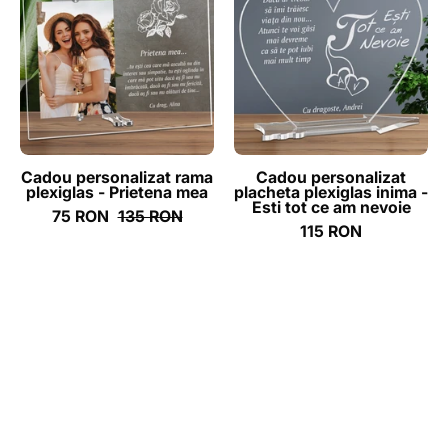
rama
placheta
plexiglas
plexiglas
-
inima
Prietena
-
mea
Esti
tot
ce
Cadou personalizat rama
Cadou personalizat
plexiglas - Prietena mea
placheta plexiglas inima -
am
Esti tot ce am nevoie
75 RON
135 RON
nevoie
115 RON
-
ghizbi.ro