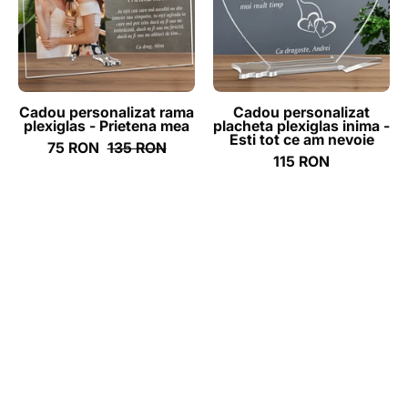
-
inima
Prietena
-
mea
Esti
tot
ce
Cadou personalizat rama
Cadou personalizat
plexiglas - Prietena mea
placheta plexiglas inima -
am
Esti tot ce am nevoie
75 RON
135 RON
nevoie
115 RON
-
ghizbi.ro