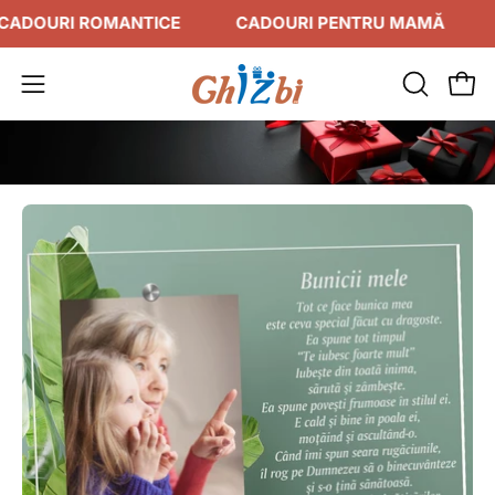
Sari
URI ROMANTICE
CADOURI PENTRU MAMĂ
CADO
la
conținut
DESCHID
Des
Deschide
BARA
meniul
DE
de
CĂUTAR
navigare