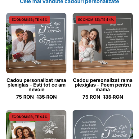
Cele mai vândute cadouri personalizate
Cadou
Cadou
ECONOMISEȘTE 44%
ECONOMISEȘTE 44%
personalizat
personalizat
rama
rama
plexiglas
plexiglas
-
-
Esti
Poem
tot
pentru
ce
mama
am
-
Cadou personalizat rama
Cadou personalizat rama
plexiglas - Esti tot ce am
plexiglas - Poem pentru
nevoie
ghizbi.ro
nevoie
mama
-
75 RON
135 RON
75 RON
135 RON
ghizbi.ro
Cadou
Cadou
ECONOMISEȘTE 44%
personalizat
personalizat
rama
placheta
plexiglas
plexiglas