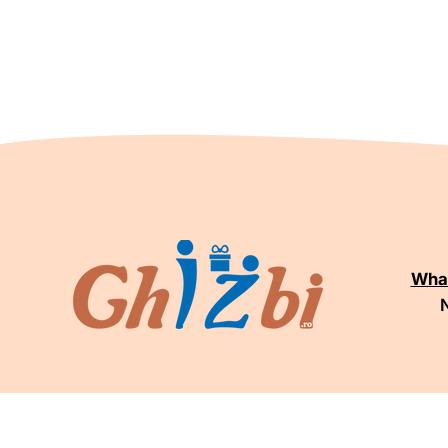
Wha
N