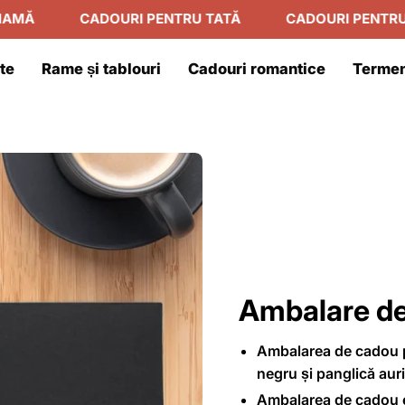
MĂ
CADOURI PENTRU TATĂ
CADOURI PENTRU N
te
Rame și tablouri
Cadouri romantice
Termen
Ambalare d
Ambalarea de cadou p
negru și panglică aur
Ambalarea de cadou e