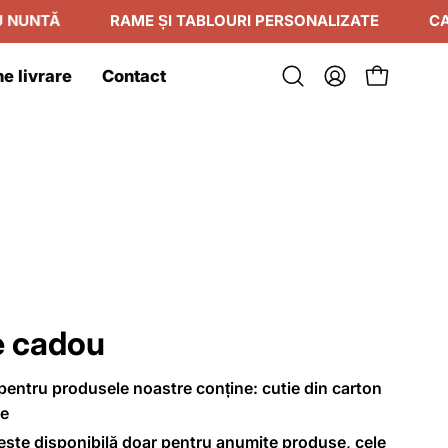
UNTĂ
RAME ȘI TABLOURI PERSONALIZATE
CADO
e livrare
Contact
Deschide
Contul
Deschide c
bara
meu
de
căutare
e cadou
entru produsele noastre conține: cutie din carton
ie
ste disponibilă doar pentru anumite produse, cele