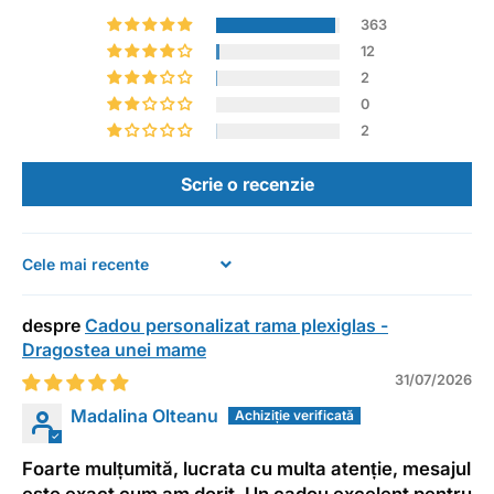
363
12
2
0
2
Scrie o recenzie
Sort by
Cadou personalizat rama plexiglas -
Dragostea unei mame
31/07/2026
Madalina Olteanu
Foarte mulțumită, lucrata cu multa atenție, mesajul