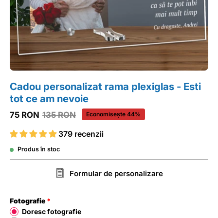
Cadou personalizat rama plexiglas - Esti
tot ce am nevoie
75 RON
135 RON
Economisește
44%
379 recenzii
Produs în stoc
Formular de personalizare
Fotografie
Doresc fotografie