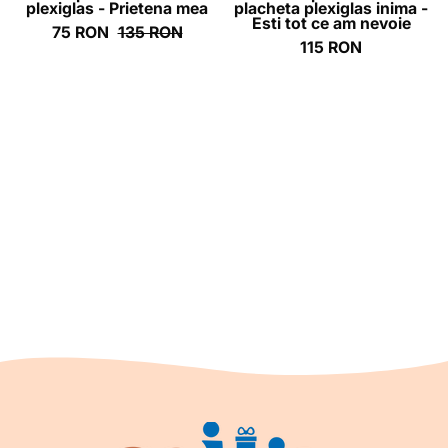
plexiglas - Prietena mea
placheta plexiglas inima -
am
Esti tot ce am nevoie
75 RON
135 RON
nevoie
115 RON
-
ghizbi.ro