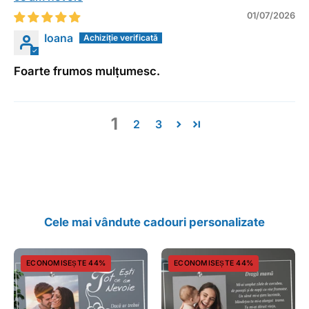
01/07/2026
Ioana
Foarte frumos mulțumesc.
1
2
3
Cele mai vândute cadouri personalizate
Cadou
Cadou
ECONOMISEȘTE 44%
ECONOMISEȘTE 44%
personalizat
personalizat
rama
rama
plexiglas
plexiglas