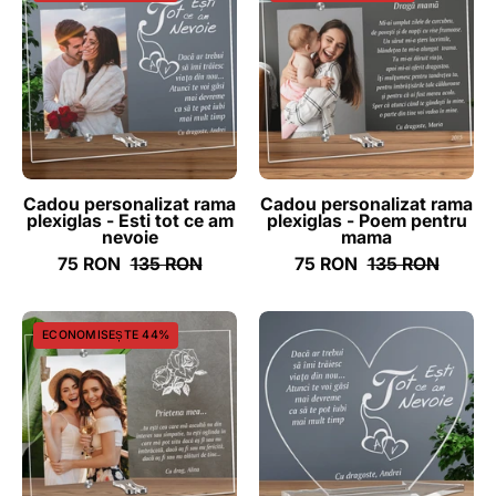
personalizat
personalizat
rama
rama
plexiglas
plexiglas
-
-
Esti
Poem
tot
pentru
ce
mama
am
-
Cadou personalizat rama
Cadou personalizat rama
plexiglas - Esti tot ce am
plexiglas - Poem pentru
nevoie
ghizbi.ro
nevoie
mama
-
75 RON
135 RON
75 RON
135 RON
ghizbi.ro
Cadou
Cadou
ECONOMISEȘTE 44%
personalizat
personalizat
rama
placheta
plexiglas
plexiglas
-
inima
Prietena
-
mea
Esti