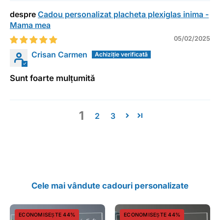
Cadou personalizat placheta plexiglas inima -
Mama mea
05/02/2025
Crisan Carmen
Sunt foarte mulțumită
1
2
3
Cele mai vândute cadouri personalizate
Cadou
Cadou
ECONOMISEȘTE 44%
ECONOMISEȘTE 44%