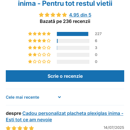
inima - Pentru tot restul vietii
4.95 din 5
Bazată pe 236 recenzii
227
6
3
0
0
Scrie o recenzie
Sort by
Cadou personalizat placheta plexiglas inima -
Esti tot ce am nevoie
14/07/2025