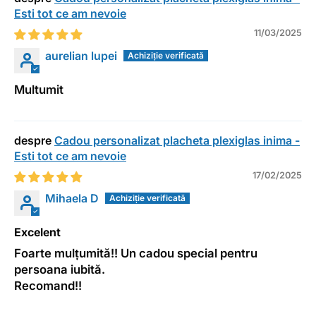
Esti tot ce am nevoie
11/03/2025
aurelian lupei
Multumit
Cadou personalizat placheta plexiglas inima -
Esti tot ce am nevoie
17/02/2025
Mihaela D
Excelent
Foarte mulțumită!! Un cadou special pentru
persoana iubită.
Recomand!!