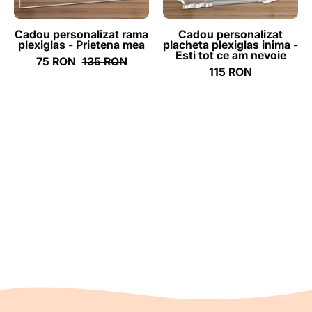
tot
ce
Cadou personalizat rama
Cadou personalizat
plexiglas - Prietena mea
placheta plexiglas inima -
am
Esti tot ce am nevoie
75 RON
135 RON
nevoie
115 RON
-
ghizbi.ro