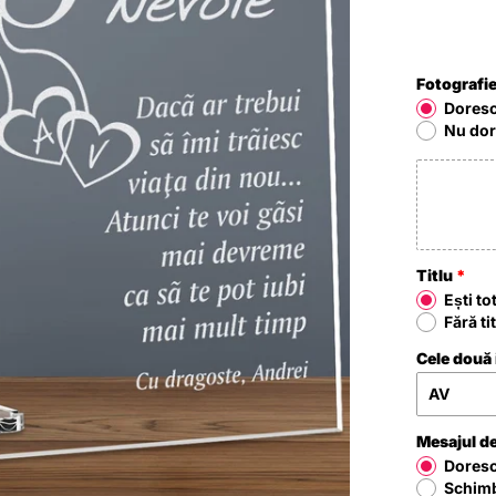
Fotografi
Doresc
Nu dor
Titlu
Ești to
Fără ti
Cele două i
Mesajul de
Doresc
Schim