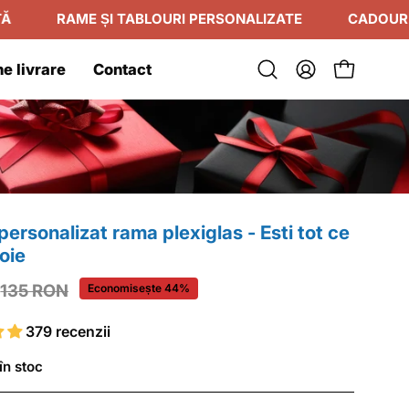
AME ȘI TABLOURI PERSONALIZATE
CADOURI ROMANT
e livrare
Contact
Deschide
Contul
Deschide c
bara
meu
de
căutare
ersonalizat rama plexiglas - Esti tot ce
oie
135 RON
Economisește
44%
379 recenzii
în stoc