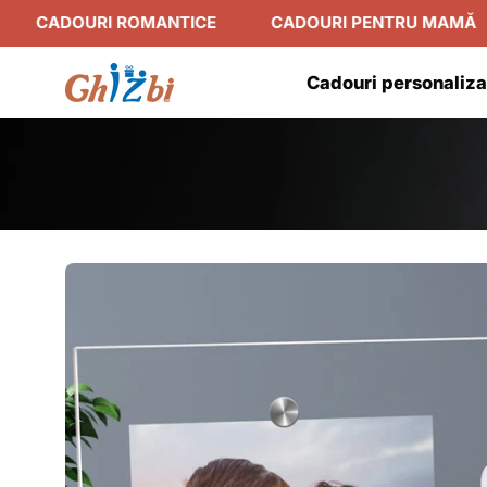
Sari
URI ROMANTICE
CADOURI PENTRU MAMĂ
CAD
la
conținut
Cadouri personaliza