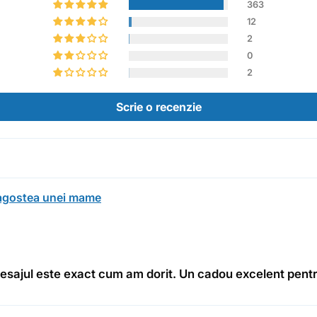
363
12
2
0
2
Scrie o recenzie
ragostea unei mame
mesajul este exact cum am dorit. Un cadou excelent pent