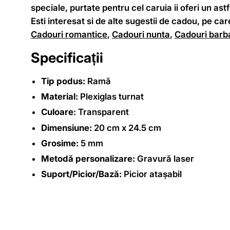
speciale, purtate pentru cel caruia ii oferi un ast
Esti interesat si de alte sugestii de cadou, pe car
Cadouri romantice
,
Cadouri nunta
,
Cadouri barba
Specificații
Tip podus:
Ramă
Material:
Plexiglas turnat
Culoare
: Transparent
Dimensiune:
20 cm x 24.5 cm
Grosime:
5 mm
Metodă personalizare:
Gravură laser
Suport/Picior/Bază:
Picior atașabil