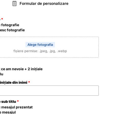
Formular de personalizare
e
 fotografie
esc fotografie
Alege fotografia
fișiere permise: .jpeg, .jpg, .webp
t ce am nevoie + 2 inițiale
tlu
nițiale din inimi
 sub titlu
 mesajul prezentat
b mesajul