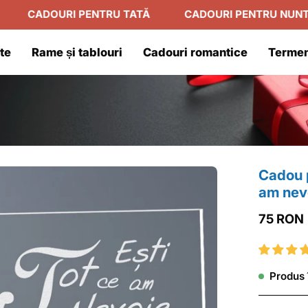
OURI PENTRU TATĂ
CADOURI PENTRU NUNTĂ
R
te
Rame și tablouri
Cadouri romantice
Termen
Cadou p
am nev
75 RON
Produs 