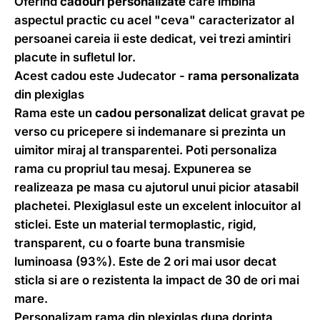
Oferind
cadouri personalizate
care imbina
aspectul practic cu acel "ceva" caracterizator al
persoanei careia ii este dedicat, vei trezi amintiri
placute in sufletul lor.
Acest cadou este Judecator -
rama personalizata
din plexiglas
Rama este un
cadou personalizat
delicat gravat pe
verso cu pricepere si indemanare si prezinta un
uimitor miraj al transparentei. Poti personaliza
rama cu propriul tau mesaj. Expunerea se
realizeaza pe masa cu ajutorul unui picior atasabil
plachetei. Plexiglasul este un excelent inlocuitor al
sticlei. Este un material termoplastic, rigid,
transparent, cu o foarte buna transmisie
luminoasa (93%). Este de 2 ori mai usor decat
sticla si are o rezistenta la impact de 30 de ori mai
mare.
Personalizam rama din plexiglas dupa dorinta