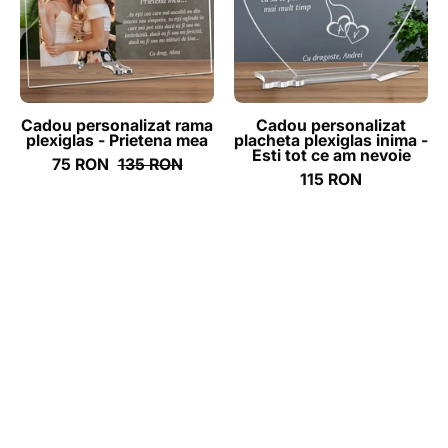
-
inima
Prietena
-
mea
Esti
tot
ce
Cadou personalizat rama
Cadou personalizat
plexiglas - Prietena mea
placheta plexiglas inima -
am
Esti tot ce am nevoie
75 RON
135 RON
nevoie
115 RON
-
ghizbi.ro