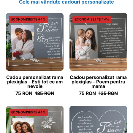
Cele mai vândute cadouri personalizate
Cadou
Cadou
ECONOMISEȘTE 44%
ECONOMISEȘTE 44%
personalizat
personalizat
rama
rama
plexiglas
plexiglas
-
-
Esti
Poem
tot
pentru
ce
mama
am
-
Cadou personalizat rama
Cadou personalizat rama
plexiglas - Esti tot ce am
plexiglas - Poem pentru
nevoie
ghizbi.ro
nevoie
mama
-
75 RON
135 RON
75 RON
135 RON
ghizbi.ro
Cadou
Cadou
ECONOMISEȘTE 44%
personalizat
personalizat
rama
placheta
plexiglas
plexiglas