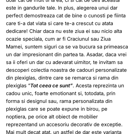
doar cat de mult tii la ea, ci si cat de des aceasta
este in gandurile tale. In plus, alegerea unui dar
perfect demostreaza cat de bine o cunosti pe fiinta
care ti-a dat viata si care te-a crescut cu atata
dedicare! Chiar daca nu este ziua ei sau nicio alta
ocazie speciala, cum ar fi Craciunul sau Ziua
Mamei, suntem siguri ca se va bucura sa primeasca
un dar impresionant din partea ta. Asadar, daca vrei
sa ii oferi un dar cu adevarat uimitor, te invitam sa
descoperi colectia noastra de cadouri personalizate
din plexiglas, dintre care se remarca si rama din
plexiglas ”
Tot ceea ce sunt”
. Acesta reprezinta un
cadou unic, foarte emotionant si, totodata, prin
forma si designul sau, rama personalizata din
plexiglas care se poate expune in birou, pe
noptiera, pe orice alt obiect de mobilier
reprezentand un accesoriu decorativ de exceptie.
Mai mult decat atat, un astfel de dar este varianta