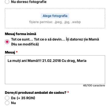
Nu doresc fotografie
Alege fotografia
fișiere permise: .jpeg, .jpg, .webp
Mesaj forma inimă
Tot ce sunt... Tot ce o să devin... Îți datorez ție Mamă
(Nu se modifică)
Mesaj
46/100 caractere
Dorești produsul ambalat de cadou?
Da
(+ 35 RON)
Nu