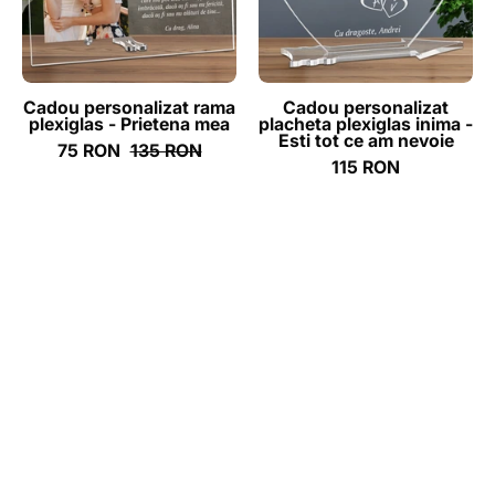
Prietena
-
mea
Esti
tot
ce
Cadou personalizat rama
Cadou personalizat
plexiglas - Prietena mea
placheta plexiglas inima -
am
Esti tot ce am nevoie
75 RON
135 RON
nevoie
115 RON
-
ghizbi.ro