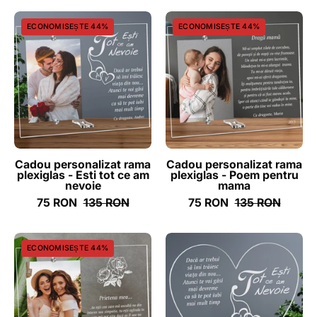
Cadou
Cadou
ECONOMISEȘTE 44%
ECONOMISEȘTE 44%
personalizat
personalizat
rama
rama
plexiglas
plexiglas
-
-
Esti
Poem
tot
pentru
ce
mama
am
-
Cadou personalizat rama
Cadou personalizat rama
plexiglas - Esti tot ce am
plexiglas - Poem pentru
nevoie
ghizbi.ro
nevoie
mama
-
75 RON
135 RON
75 RON
135 RON
ghizbi.ro
Cadou
Cadou
ECONOMISEȘTE 44%
personalizat
personalizat
rama
placheta
plexiglas
plexiglas
-
inima