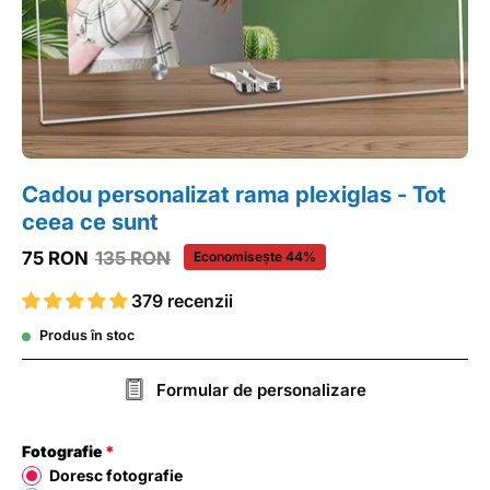
Cadou personalizat rama plexiglas - Tot
ceea ce sunt
75 RON
135 RON
Economisește
44%
379 recenzii
Produs în stoc
Formular de personalizare
Fotografie
Doresc fotografie